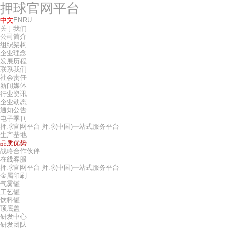
押球官网平台
中文
EN
RU
关于我们
公司简介
组织架构
企业理念
发展历程
联系我们
社会责任
新闻媒体
行业资讯
企业动态
通知公告
电子季刊
押球官网平台-押球(中国)一站式服务平台
生产基地
品质优势
战略合作伙伴
在线客服
押球官网平台-押球(中国)一站式服务平台
金属印刷
气雾罐
工艺罐
饮料罐
顶底盖
研发中心
研发团队