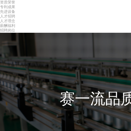
资质荣誉
专利成果
先进设备
人才招聘
人才理念
薪酬福利
招聘岗位
赛一流品