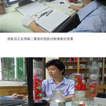
质检员正在用罐二重卷封投影仪检测卷封质量