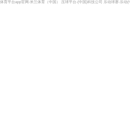
体育平台app官网-米兰体育（中国）
压球平台-(中国)科技公司
乐动球赛-乐动(