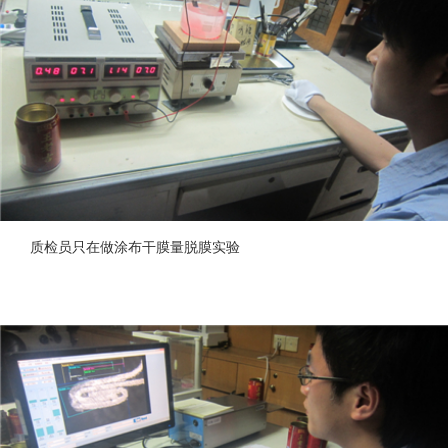
质检员只在做涂布干膜量脱膜实验