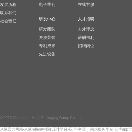
发展历程
电子季刊
在线客服
联系我们
研发中心
人才招聘
社会责任
研发团队
人才理念
资质荣誉
薪酬福利
专利成果
招聘岗位
先进设备
© 2023 Chumboon Metal Packaging Group Co., Ltd.
米兰官方网站-米兰milan(中国)
压球平台-压球(中国)一站式服务平台
安博app