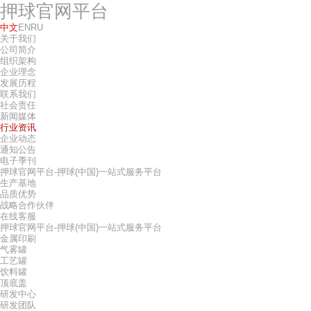
押球官网平台
中文
EN
RU
关于我们
公司简介
组织架构
企业理念
发展历程
联系我们
社会责任
新闻媒体
行业资讯
企业动态
通知公告
电子季刊
押球官网平台-押球(中国)一站式服务平台
生产基地
品质优势
战略合作伙伴
在线客服
押球官网平台-押球(中国)一站式服务平台
金属印刷
气雾罐
工艺罐
饮料罐
顶底盖
研发中心
研发团队