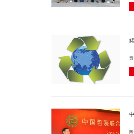
一
费
【
国