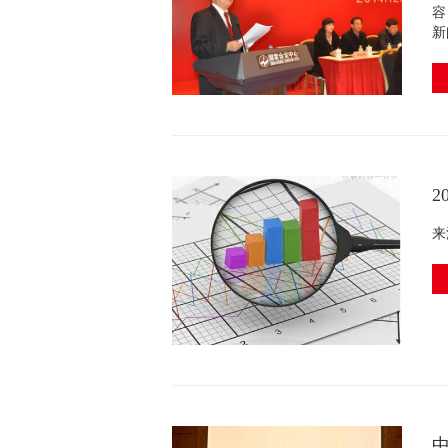
容
新
来