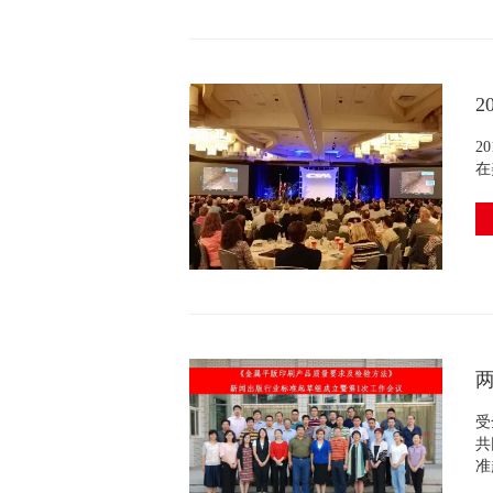
2
20
在
受
共
准